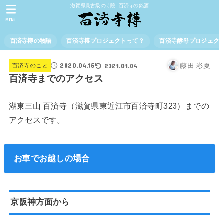
滋賀県最古級の寺院_百済寺の銘酒
MENU
百済寺樽の物語
百済寺樽プロジェクトって？
百済寺酵母プロジェ
2020.04.15
2021.01.04
藤田 彩夏
百済寺のこと
百済寺までのアクセス
湖東三山 百済寺（滋賀県東近江市百済寺町323）までの
アクセスです。
お車でお越しの場合
京阪神方面から