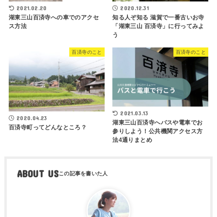
2021.02.20
2020.12.31
湖東三山百済寺への車でのアクセ
知る人ぞ知る 滋賀で一番古いお寺
ス方法
「湖東三山 百済寺」に行ってみよ
う
百済寺のこと
百済寺のこと
2021.03.13
2020.04.23
湖東三山百済寺へバスや電車でお
百済寺町ってどんなところ？
参りしよう！公共機関アクセス方
法4通りまとめ
ABOUT US