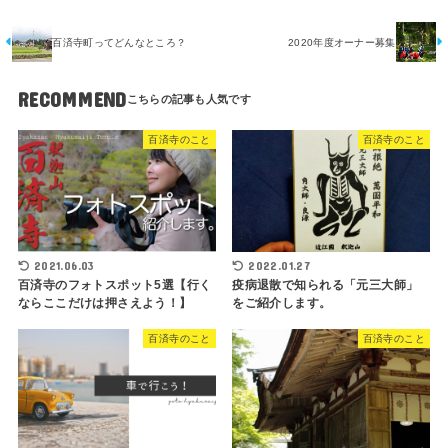
百済寺町ってどんなところ？
2020年度オーナー募集
RECOMMEND
百済寺のこと
百済寺のこと
2021.06.03
2022.01.27
百済寺のフォトスポット5選【行く
疫病退散で知られる「元三大師」
ならここだけは押さえよう！】
をご紹介します。
百済寺のこと
百済寺のこと