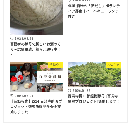
2026.04.10
4/18 酒米の「苗だし」ボランテ
ィア募集｜バーベキューランチ
付き
2026.08.02
菩提樹の酵母で新しいお酒づく
り～試験醸造、着々と進行中！
～
活動報告
お知らせ
2026.01.22
2026.02.23
百済寺樽 × 菩提樹酵母 [百済寺
酵母プロジェクト]始動します！
【活動報告】2/14 百済寺酵母プ
ロジェクト研究施設見学会を実
施しました