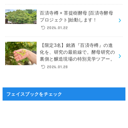
百済寺樽 × 菩提樹酵母 [百済寺酵母
プロジェクト]始動します！
2026.01.22
【限定3名】銘酒『百済寺樽』の進
化を、研究の最前線で。酵母研究の
裏側と醸造現場の特別見学ツアー。
2026.01.28
フェイスブックをチェック