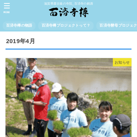
滋賀県最古級の寺院_百済寺の銘酒
MENU
百済寺樽の物語
百済寺樽プロジェクトって？
百済寺酵母プロジェ
2019年4月
お知らせ