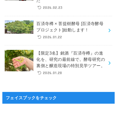
た
2026.02.23
百済寺樽 × 菩提樹酵母 [百済寺酵母
プロジェクト]始動します！
2026.01.22
【限定3名】銘酒『百済寺樽』の進
化を、研究の最前線で。酵母研究の
裏側と醸造現場の特別見学ツアー。
2026.01.28
フェイスブックをチェック