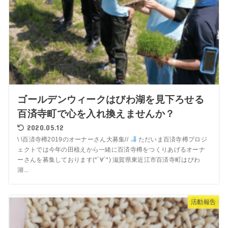
ゴールデンウィークはびわ湖を見下ろせる
百済寺町で心を入れ換えませんか？
2020.05.12
\ \百済寺樽2019のオーナーさん大募集//
ただいま百済寺樽プロジ
ェクトでは今年の田植えから一緒に百済寺樽をつくりあげるオーナ
ーさんを募集しております(*´∀`*) 滋賀県東近江市百済寺町はびわ
湖...
活動報告