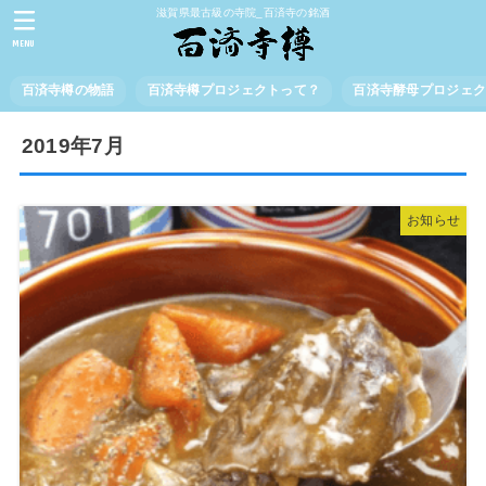
滋賀県最古級の寺院_百済寺の銘酒
MENU
百済寺樽の物語
百済寺樽プロジェクトって？
百済寺酵母プロジェ
2019年7月
お知らせ