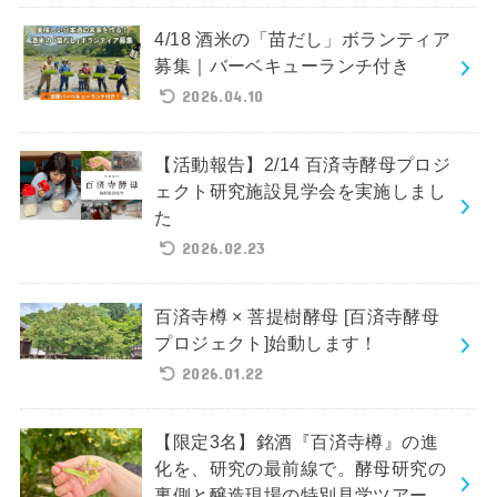
4/18 酒米の「苗だし」ボランティア
募集｜バーベキューランチ付き
2026.04.10
【活動報告】2/14 百済寺酵母プロジ
ェクト研究施設見学会を実施しまし
た
2026.02.23
百済寺樽 × 菩提樹酵母 [百済寺酵母
プロジェクト]始動します！
2026.01.22
【限定3名】銘酒『百済寺樽』の進
化を、研究の最前線で。酵母研究の
裏側と醸造現場の特別見学ツアー。