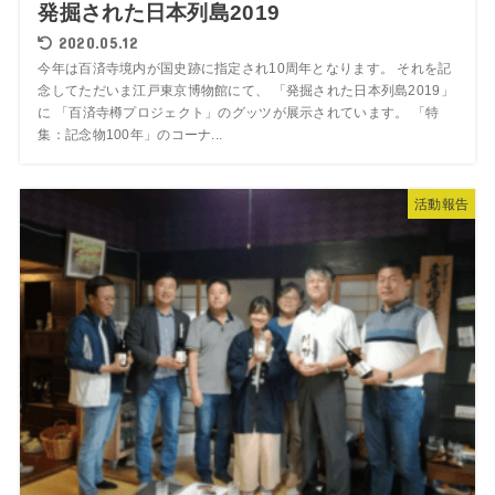
発掘された日本列島2019
2020.05.12
今年は百済寺境内が国史跡に指定され10周年となります。 それを記
念してただいま江戸東京博物館にて、 「発掘された日本列島2019」
に 「百済寺樽プロジェクト」のグッツが展示されています。 「特
集：記念物100年」のコーナ...
活動報告