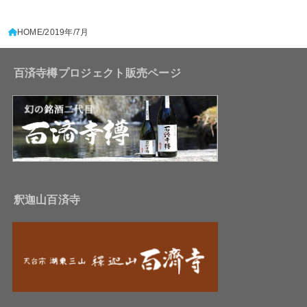
HOME
2019年
7月
百済寺樽プロジェクト販売ページ
釈迦山百済寺