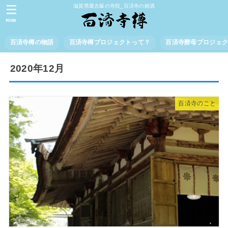
滋賀県最古級の寺院_百済寺の銘酒
MENU
百済寺樽の物語
百済寺樽プロジェクトって？
百済寺酵母プロジェ
2020年12月
百済寺のこと