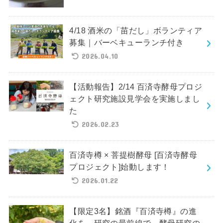
4/18 酒米の「苗だし」ボランティア
募集｜バーベキューランチ付き
2026.04.10
【活動報告】2/14 百済寺酵母プロジ
ェクト研究施設見学会を実施しまし
た
2026.02.23
百済寺樽 × 菩提樹酵母 [百済寺酵母
プロジェクト]始動します！
2026.01.22
【限定3名】銘酒『百済寺樽』の進
化を、研究の最前線で。酵母研究の