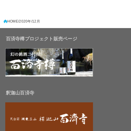
HOME
2020年
12月
百済寺樽プロジェクト販売ページ
釈迦山百済寺