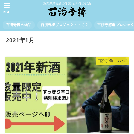
滋賀県最古級の寺院_百済寺の銘酒
MENU
百済寺樽の物語
百済寺樽プロジェクトって？
百済寺酵母プロジェ
2021年1月
百済寺樽について