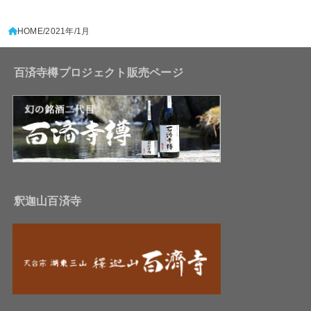
HOME
2021年
1月
百済寺樽プロジェクト販売ページ
釈迦山百済寺