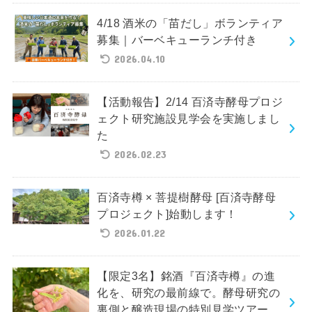
4/18 酒米の「苗だし」ボランティア
募集｜バーベキューランチ付き
2026.04.10
【活動報告】2/14 百済寺酵母プロジ
ェクト研究施設見学会を実施しまし
た
2026.02.23
百済寺樽 × 菩提樹酵母 [百済寺酵母
プロジェクト]始動します！
2026.01.22
【限定3名】銘酒『百済寺樽』の進
化を、研究の最前線で。酵母研究の
裏側と醸造現場の特別見学ツアー。