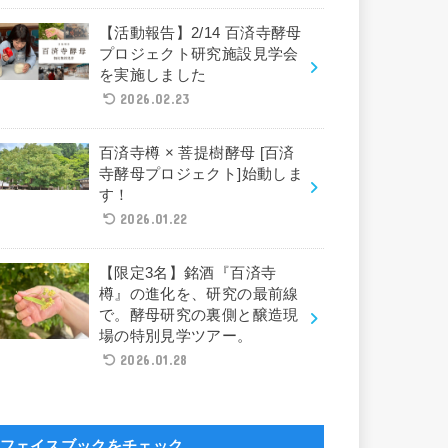
【活動報告】2/14 百済寺酵母
プロジェクト研究施設見学会
を実施しました
2026.02.23
百済寺樽 × 菩提樹酵母 [百済
寺酵母プロジェクト]始動しま
す！
2026.01.22
【限定3名】銘酒『百済寺
樽』の進化を、研究の最前線
で。酵母研究の裏側と醸造現
場の特別見学ツアー。
2026.01.28
フェイスブックをチェック