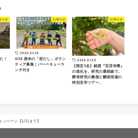
9
知らせ
お知らせ
お知らせ
2026.04.10
4/18 酒米の「苗だし」ボラン
した！
2026.01.28
ティア募集｜バーベキューラ
【限定3名】銘酒『百済寺樽』
ンチ付き
の進化を、研究の最前線で。
酵母研究の裏側と醸造現場の
特別見学ツアー。
ンペーン【1/21まで】