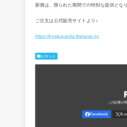
新酒は、限られた期間での特別な提供とな
ご注文は公式販売サイトより♪
https://hyakusaijita.thebase.in/
お知らせ