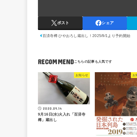
ポスト
シェア
百済寺樽 ひやおろし蔵出し！2025/9/1より予約開始
RECOMMEND
お知らせ
お
2020.09.14
9月16日(水)火入れ「百済寺
樽」蔵出し