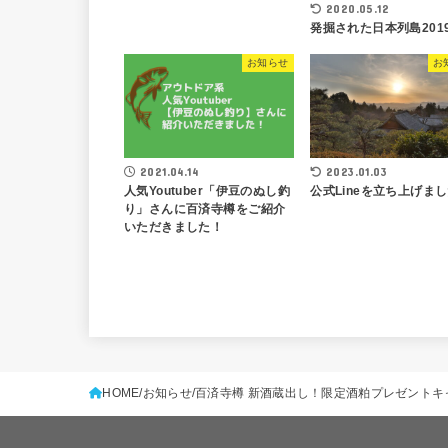
2020.05.12
発掘された日本列島201
お知らせ
お
2021.04.14
2023.01.03
人気Youtuber「伊豆のぬし釣
公式Lineを立ち上げま
り」さんに百済寺樽をご紹介
いただきました！
HOME
お知らせ
百済寺樽 新酒蔵出し！限定酒粕プレゼントキャ