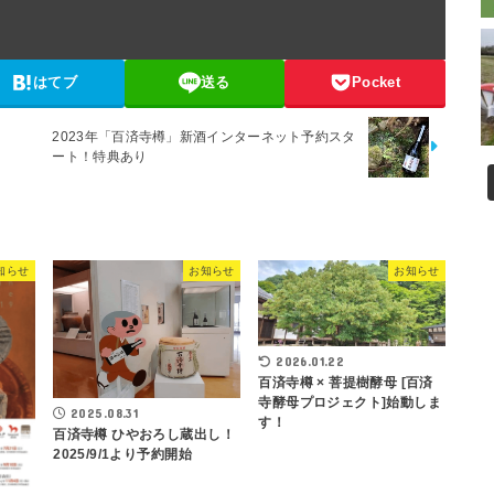
はてブ
送る
Pocket
2023年「百済寺樽」新酒インターネット予約スタ
ート！特典あり
知らせ
お知らせ
お知らせ
2026.01.22
百済寺樽 × 菩提樹酵母 [百済
寺酵母プロジェクト]始動しま
2025.08.31
す！
百済寺樽 ひやおろし蔵出し！
2025/9/1より予約開始