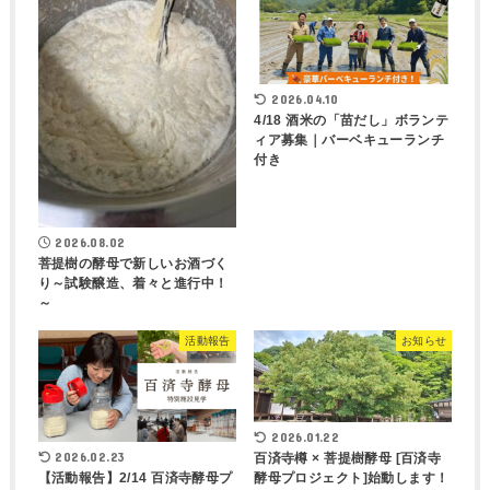
2026.04.10
4/18 酒米の「苗だし」ボランテ
ィア募集｜バーベキューランチ
付き
2026.08.02
菩提樹の酵母で新しいお酒づく
り～試験醸造、着々と進行中！
～
活動報告
お知らせ
2026.01.22
2026.02.23
百済寺樽 × 菩提樹酵母 [百済寺
酵母プロジェクト]始動します！
【活動報告】2/14 百済寺酵母プ