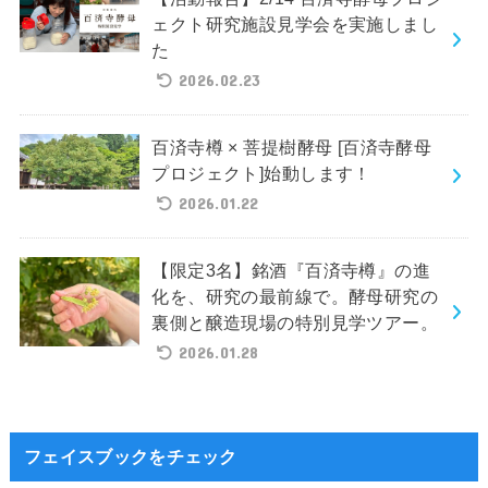
ェクト研究施設見学会を実施しまし
た
2026.02.23
百済寺樽 × 菩提樹酵母 [百済寺酵母
プロジェクト]始動します！
2026.01.22
【限定3名】銘酒『百済寺樽』の進
化を、研究の最前線で。酵母研究の
裏側と醸造現場の特別見学ツアー。
2026.01.28
フェイスブックをチェック