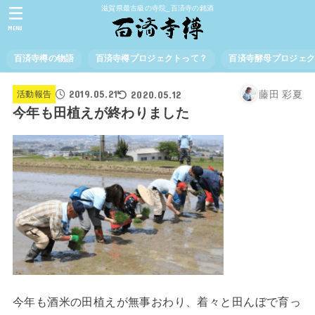
滋賀県最古級の寺院_百済寺の銘酒
MENU
百済寺樽の物語
百済寺樽プロジェクトって？
百済寺酵母プロジェ
2019.05.21
2020.05.12
藤田 彩夏
活動報告
今年も田植えが終わりました
今年も酒米の田植えが無事おわり、着々と田んぼで育っ