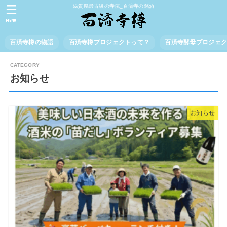
滋賀県最古級の寺院_百済寺の銘酒
MENU
百済寺樽の物語
百済寺樽プロジェクトって？
百済寺酵母プロジェ
お知らせ
お知らせ