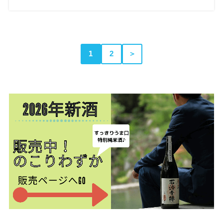
1
2
＞