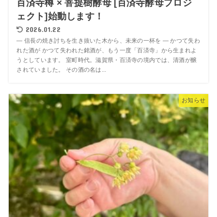
百済寺樽 × 菩提樹酵母 [百済寺酵母プロジ
ェクト]始動します！
2026.01.22
― 信長の焼き討ちを生き抜いた木から、未来の一杯を ― かつて失わ
れた酒が かつて失われた銘酒が、もう一度「百済寺」から生まれよ
うとしています。 室町時代。滋賀県・百済寺の境内では、清酒が醸
されていました。 その酒の名は...
お知らせ