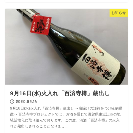
お知らせ
9月16日(水)火入れ「百済寺樽」蔵出し
2020.09.14
9月16日(水)火入れ「百済寺樽」蔵出し 〜魔除けの護符をつけ疫病退
散〜 百済寺樽プロジェクトでは、お酒を通じて滋賀県東近江市の地
域活性化に取り組んでおります。この度、清酒「百済寺樽」の火入
れが蔵出しされることとなりまし...