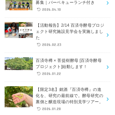
募集｜バーベキューランチ付き
2026.04.10
【活動報告】2/14 百済寺酵母プロジ
ェクト研究施設見学会を実施しまし
た
2026.02.23
百済寺樽 × 菩提樹酵母 [百済寺酵母
プロジェクト]始動します！
2026.01.22
【限定3名】銘酒『百済寺樽』の進
化を、研究の最前線で。酵母研究の
裏側と醸造現場の特別見学ツアー。
2026.01.28