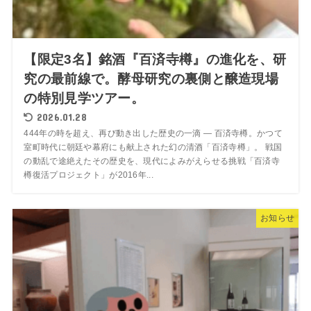
【限定3名】銘酒『百済寺樽』の進化を、研
究の最前線で。酵母研究の裏側と醸造現場
の特別見学ツアー。
2026.01.28
444年の時を超え、再び動き出した歴史の一滴 ― 百済寺樽。かつて
室町時代に朝廷や幕府にも献上された幻の清酒「百済寺樽」。 戦国
の動乱で途絶えたその歴史を、現代によみがえらせる挑戦「百済寺
樽復活プロジェクト」が2016年...
お知らせ